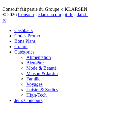
Conso.fr fait partie du Groupe
KLARSEN
© 2026
Conso.fr
-
klarsen.com
-
itl.fr
-
dafi.fr
✕
Cashback
Codes Promo
Bons Plans
Gratuit
Catégories
Alimentation
Bien-être
Mode & Beauté
Maison & Jardin
Famille
Voyages
Loisirs & Sorties
High-Tech
Jeux Concours