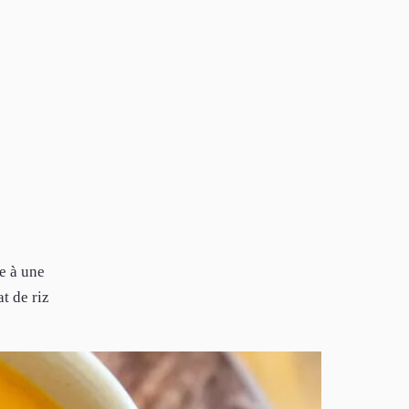
te à une
t de riz