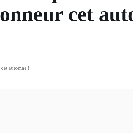
honneur cet au
 cet automne !