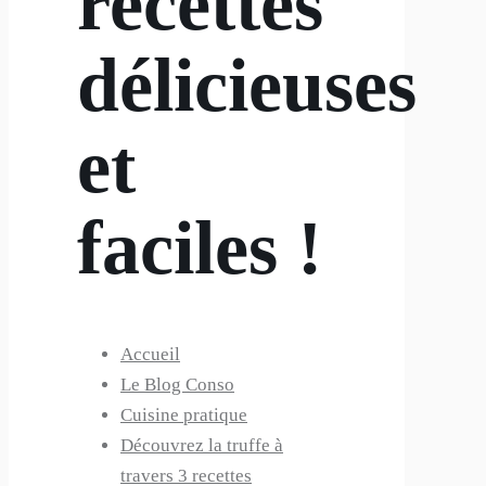
recettes
délicieuses
et
faciles !
Accueil
Le Blog Conso
Cuisine pratique
Découvrez la truffe à
travers 3 recettes