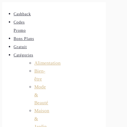
Cashback
Codes
Promo
Bons Plans
Gratuit
Catégories
Alimentation
Bien-
être
Mode
&
Beauté
Maison
&
Jardin