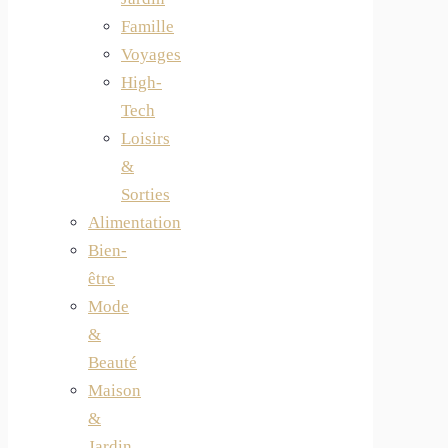
Famille
Voyages
High-
Tech
Loisirs
&
Sorties
Alimentation
Bien-
être
Mode
&
Beauté
Maison
&
Jardin