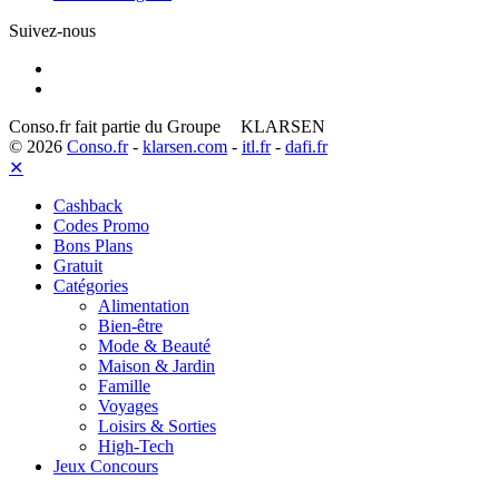
Suivez-nous
Conso.fr fait partie du Groupe
KLARSEN
© 2026
Conso.fr
-
klarsen.com
-
itl.fr
-
dafi.fr
✕
Cashback
Codes Promo
Bons Plans
Gratuit
Catégories
Alimentation
Bien-être
Mode & Beauté
Maison & Jardin
Famille
Voyages
Loisirs & Sorties
High-Tech
Jeux Concours