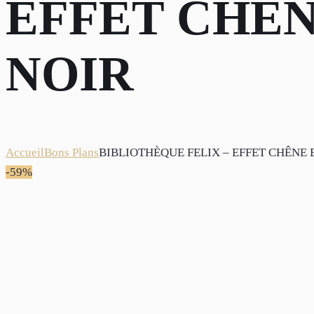
EFFET CHÊN
NOIR
Accueil
Bons Plans
BIBLIOTHÈQUE FELIX – EFFET CHÊNE 
-59%