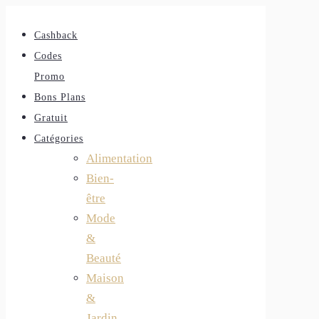
Cashback
Codes
Promo
Bons Plans
Gratuit
Catégories
Alimentation
Bien-
être
Mode
&
Beauté
Maison
&
Jardin