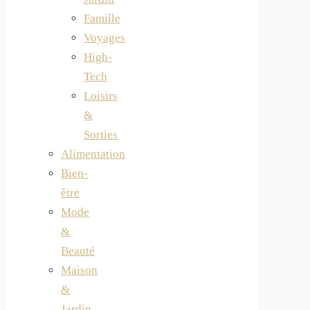
Famille
Voyages
High-
Tech
Loisirs
&
Sorties
Alimentation
Bien-
être
Mode
&
Beauté
Maison
&
Jardin