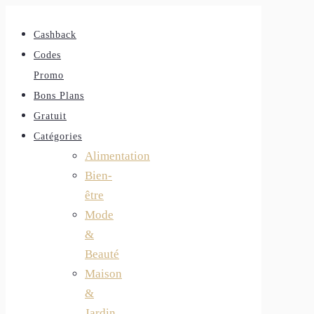
Cashback
Codes
Promo
Bons Plans
Gratuit
Catégories
Alimentation
Bien-
être
Mode
&
Beauté
Maison
&
Jardin