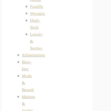
Famille
Voyages
High-
Tech
Loisirs
&
Sorties
Alimentation
Bien-
être
Mode
&
Beauté
Maison
&
Jardin