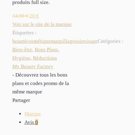
produits full size.
34,90
€
20
€
Voir sur le site de la marque
Étiquettes :
beauté
cosmétique
maquillage
soin
visage
Catégories :
Bien-être
,
Bons Plans
,
Hygiène
,
Réductions
My Beauty Factory
- Découvrez tous les bons
plans et codes promo de la
même marque
Partager
Marque
Avis
0