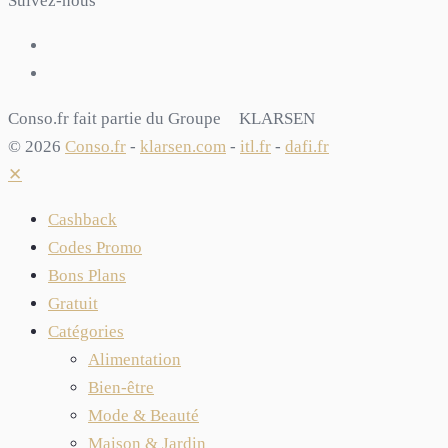
Suivez-nous
Conso.fr fait partie du Groupe
KLARSEN
© 2026
Conso.fr
-
klarsen.com
-
itl.fr
-
dafi.fr
✕
Cashback
Codes Promo
Bons Plans
Gratuit
Catégories
Alimentation
Bien-être
Mode & Beauté
Maison & Jardin