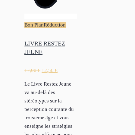
Bon Plan
Réduction
LIVRE RESTEZ
JEUNE
17,90
€
12,50
€
Le Livre Restez Jeune
va au-delà des
stéréotypes sur la
perception courante du
troisième âge et vous
enseigne les stratégies
les plus efficaces pour