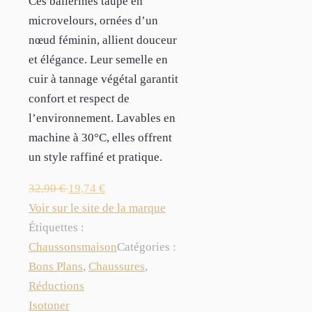
Ces ballerines taupe en
microvelours, ornées d’un
nœud féminin, allient douceur
et élégance. Leur semelle en
cuir à tannage végétal garantit
confort et respect de
l’environnement. Lavables en
machine à 30°C, elles offrent
un style raffiné et pratique.
32,90
€
19,74
€
Voir sur le site de la marque
Étiquettes :
Chaussons
maison
Catégories :
Bons Plans
,
Chaussures
,
Réductions
Isotoner