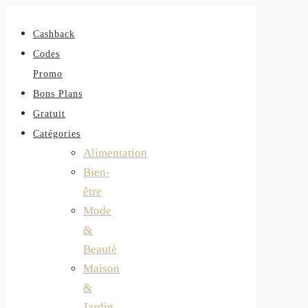
Cashback
Codes
Promo
Bons Plans
Gratuit
Catégories
Alimentation
Bien-
être
Mode
&
Beauté
Maison
&
Jardin