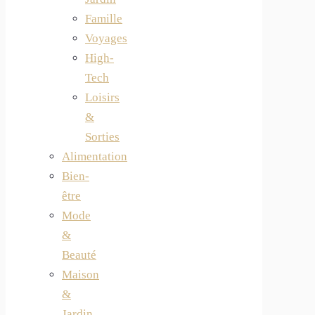
Famille
Voyages
High-
Tech
Loisirs
&
Sorties
Alimentation
Bien-
être
Mode
&
Beauté
Maison
&
Jardin