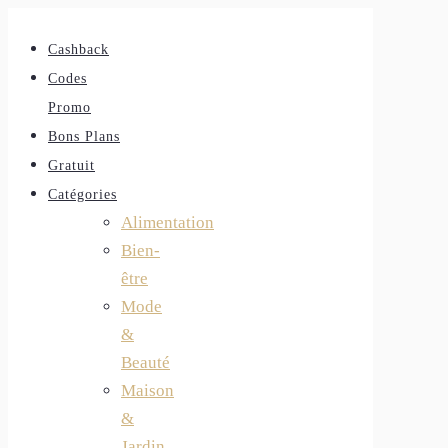
Cashback
Codes
Promo
Bons Plans
Gratuit
Catégories
Alimentation
Bien-
être
Mode
&
Beauté
Maison
&
Jardin