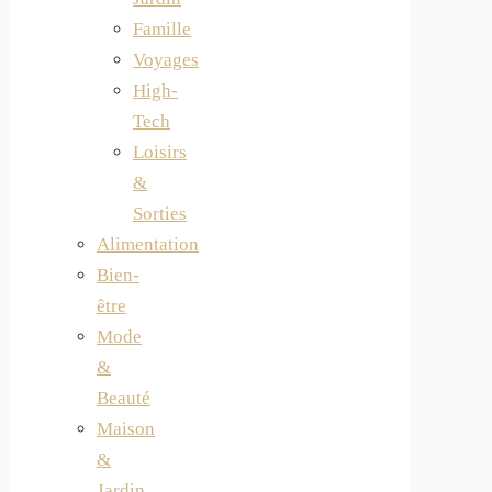
Famille
Voyages
High-
Tech
Loisirs
&
Sorties
Alimentation
Bien-
être
Mode
&
Beauté
Maison
&
Jardin