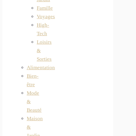
Famille
Voyages
High-
Tech
Loisirs
&
Sorties
Alimentation
Bien-
être
Mode
&
Beauté
Maison
&
Jardin