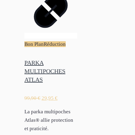
Bon Plan
Réduction
PARKA
MULTIPOCHES
ATLAS
99,90
€
29,95
€
La parka multipoches
Atlas® allie protection
et praticité.