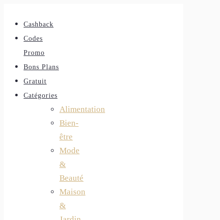
Cashback
Codes
Promo
Bons Plans
Gratuit
Catégories
Alimentation
Bien-
être
Mode
&
Beauté
Maison
&
Jardin