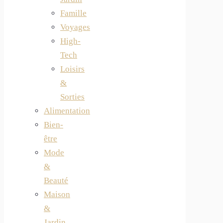
Famille
Voyages
High-
Tech
Loisirs
&
Sorties
Alimentation
Bien-
être
Mode
&
Beauté
Maison
&
Jardin