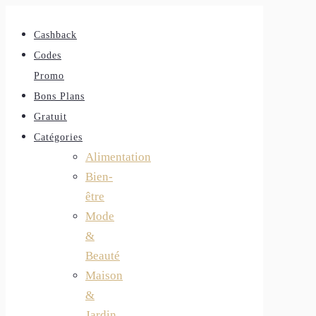
Cashback
Codes
Promo
Bons Plans
Gratuit
Catégories
Alimentation
Bien-
être
Mode
&
Beauté
Maison
&
Jardin