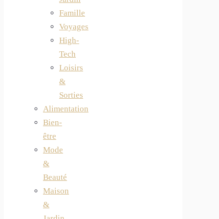
Famille
Voyages
High-
Tech
Loisirs
&
Sorties
Alimentation
Bien-
être
Mode
&
Beauté
Maison
&
Jardin