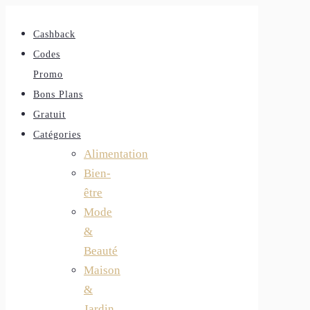
Cashback
Codes
Promo
Bons Plans
Gratuit
Catégories
Alimentation
Bien-
être
Mode
&
Beauté
Maison
&
Jardin