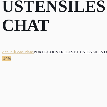
USTENSILES
CHAT
Accueil
Bons Plans
PORTE-COUVERCLES ET USTENSILES D
-40%