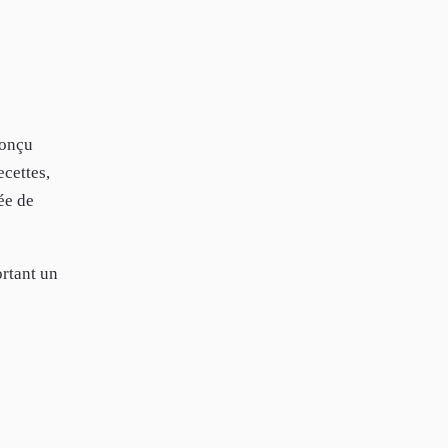
conçu
ecettes,
ée de
ortant un