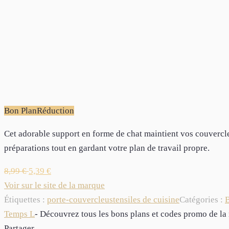
Bon Plan
Réduction
Cet adorable support en forme de chat maintient vos couvercles,
préparations tout en gardant votre plan de travail propre.
8,99
€
5,39
€
Voir sur le site de la marque
Étiquettes :
porte-couvercle
ustensiles de cuisine
Catégories :
B
Temps L
- Découvrez tous les bons plans et codes promo de 
Partager