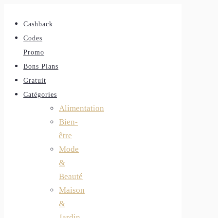
Cashback
Codes
Promo
Bons Plans
Gratuit
Catégories
Alimentation
Bien-
être
Mode
&
Beauté
Maison
&
Jardin