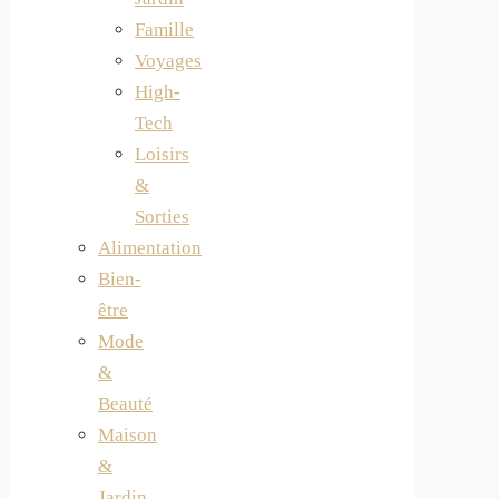
Famille
Voyages
High-
Tech
Loisirs
&
Sorties
Alimentation
Bien-
être
Mode
&
Beauté
Maison
&
Jardin