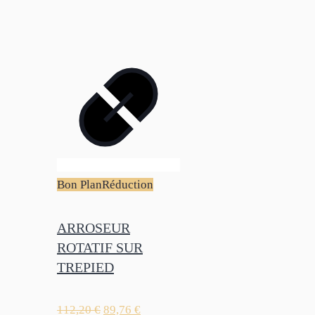
Bon Plan
Réduction
ARROSEUR
ROTATIF SUR
TREPIED
112,20
€
89,76
€