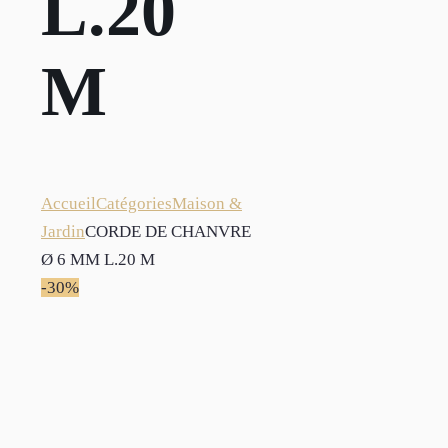
L.20
M
Accueil
Catégories
Maison &
Jardin
CORDE DE CHANVRE
Ø 6 MM L.20 M
-30%