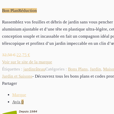
Bon Plan
Réduction
Rassemblez vos feuilles et débris de jardin sans vous pencher
aluminium ajustable et d’une tête en plastique ultra-légère, cet
conception souple et incassable en fait un compagnon idéal pou
télescopique et profitez d’un jardin impeccable en un clin d’œi
32,50
€
22,75
€
Voir sur le site de la marque
Étiquettes :
jardin
râteau
Catégories :
Bons Plans
,
Jardin
,
Maiso
Jardin et Saisons
- Découvrez tous les bons plans et codes p
Partager
Marque
Avis
0