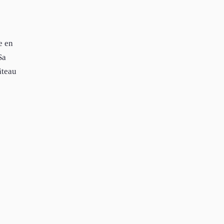
e en
Sa
âteau