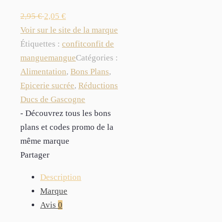
2,95
€
2,05
€
Voir sur le site de la marque
Étiquettes :
confit
confit de
mangue
mangue
Catégories :
Alimentation
,
Bons Plans
,
Epicerie sucrée
,
Réductions
Ducs de Gascogne
- Découvrez tous les bons
plans et codes promo de la
même marque
Partager
Description
Marque
Avis
0