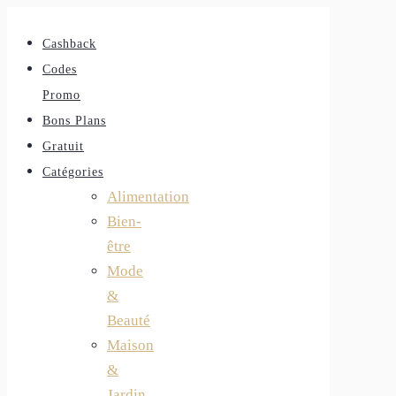
Cashback
Codes
Promo
Bons Plans
Gratuit
Catégories
Alimentation
Bien-
être
Mode
&
Beauté
Maison
&
Jardin