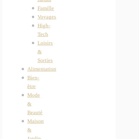
Famille
Voyages
High-
Tech
Loisirs
&
Sorties
Alimentation
Bien-
être
Mode
&
Beauté
Maison
&
Jardin