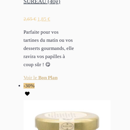
SUREAU (40g)
2,65
€
1,85
€
Parfaite pour vos
tartines du matin ou vos
desserts gourmands, elle
ravira vos papilles à
coup sûr ! 😋
Voir le
Bon Plan
-30%