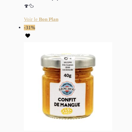
🍄🦆
Voir le
Bon Plan
-31%