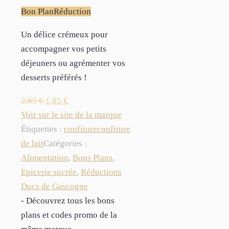
Bon Plan
Réduction
Un délice crémeux pour
accompagner vos petits
déjeuners ou agrémenter vos
desserts préférés !
2,65
€
1,85
€
Voir sur le site de la marque
Étiquettes :
confiture
confiture
de lait
Catégories :
Alimentation
,
Bons Plans
,
Epicerie sucrée
,
Réductions
Ducs de Gascogne
- Découvrez tous les bons
plans et codes promo de la