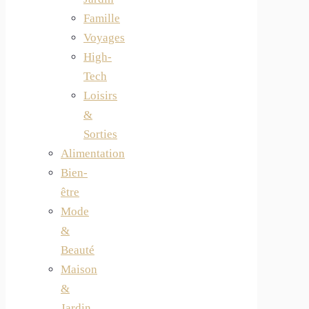
Famille
Voyages
High-
Tech
Loisirs
&
Sorties
Alimentation
Bien-
être
Mode
&
Beauté
Maison
&
Jardin