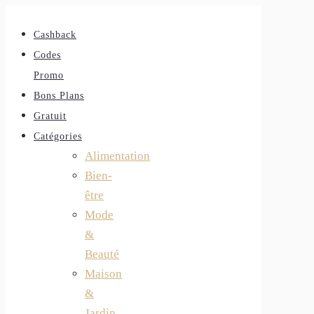
Cashback
Codes
Promo
Bons Plans
Gratuit
Catégories
Alimentation
Bien-
être
Mode
&
Beauté
Maison
&
Jardin