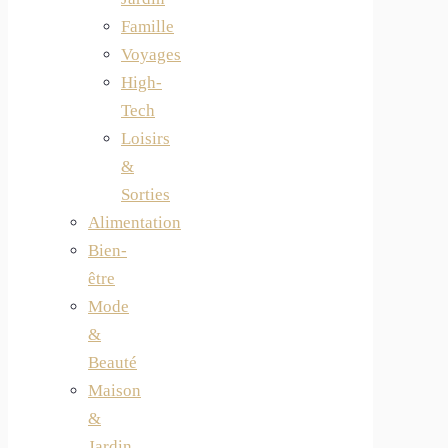
Famille
Voyages
High-
Tech
Loisirs
&
Sorties
Alimentation
Bien-
être
Mode
&
Beauté
Maison
&
Jardin