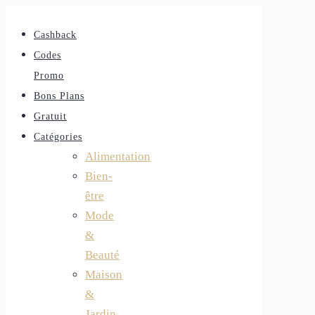
Cashback
Codes
Promo
Bons Plans
Gratuit
Catégories
Alimentation
Bien-
être
Mode
&
Beauté
Maison
&
Jardin